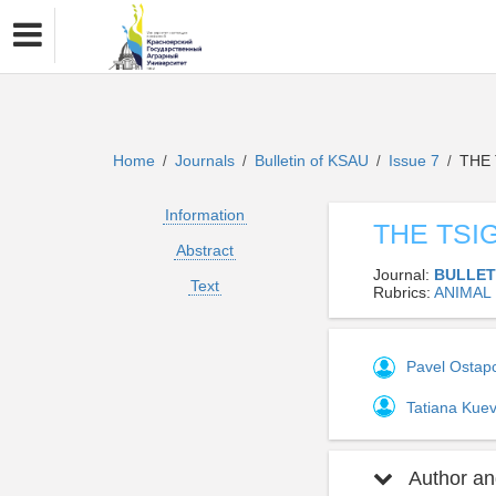
Home
Journals
Bulletin of KSAU
Issue 7
THE 
/
/
/
/
Information
THE TSI
Abstract
Journal:
BULLET
Text
Rubrics:
ANIMAL
Pavel Osta
Tatiana Kue
Author and