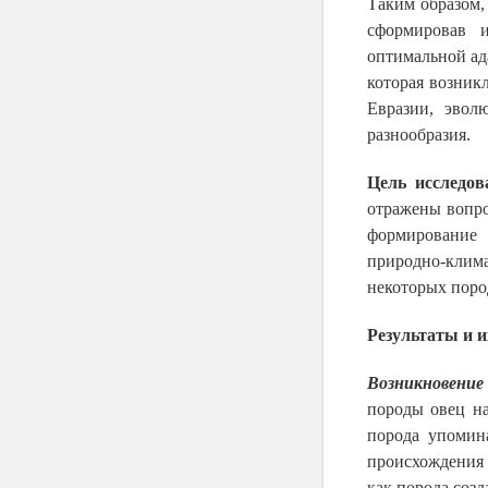
Таким образом,
сформировав 
оптимальной ад
которая возник
Евразии, эвол
разнообразия.
Цель исследо
отражены вопро
формирование
природно-клим
некоторых поро
Результаты и и
Возникновение
породы овец на
порода упомин
происхождения 
как порода созд