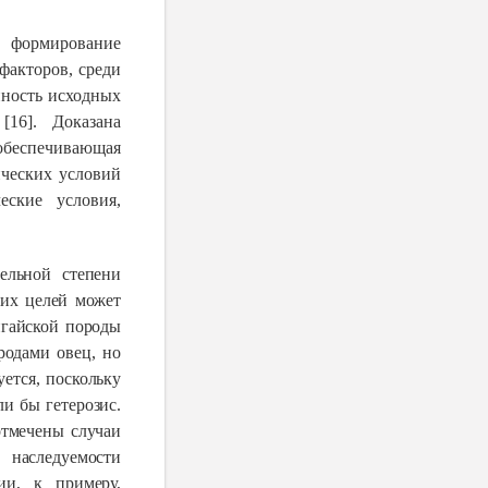
 ф
ормирование
факторов, среди
нность исходных
[16]
.
Доказана
 обеспечивающая
ческих условий
еские условия,
ельной степени
тих целей может
игайской породы
родами овец, но
ется, поскольку
и бы гетерозис.
отмечены случаи
 наследуемости
ии, к примеру,