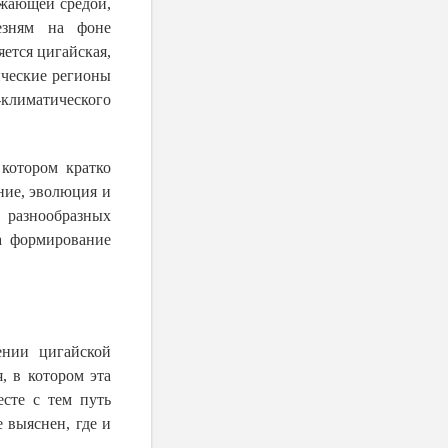
ужающей средой,
езням на фоне
ется цигайская,
ические регионы
климатического
 котором кратко
ние, эволюция и
разнообразных
а формирование
ении цигайской
, в котором эта
есте с тем п
уть
 выяснен, где и