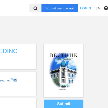
Submit manuscript
LOGIN
EN
EDING
3
Kryzhko
Submit