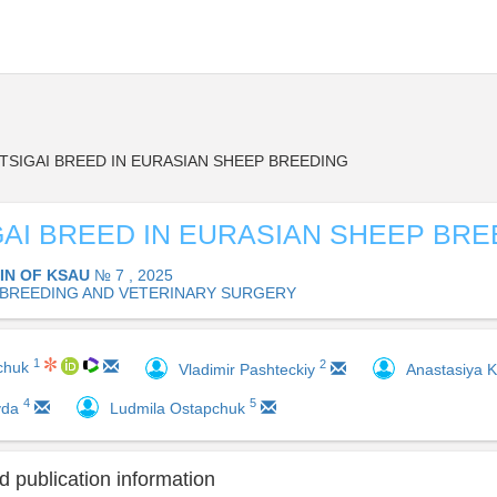
TSIGAI BREED IN EURASIAN SHEEP BREEDING
GAI BREED IN EURASIAN SHEEP BRE
IN OF KSAU
№ 7 , 2025
 BREEDING AND VETERINARY SURGERY
1
2
pchuk
Vladimir Pashteckiy
Anastasiya 
4
5
vda
Ludmila Ostapchuk
 publication information