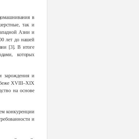
домашнивания в
ерстные, так и
Западной Азии и
0 лет до нашей
ии [3]. В итоге
дами, которых
м зарождения и
убеже XVIII–XIX
дство на основе
ием конкуренции
требованности и