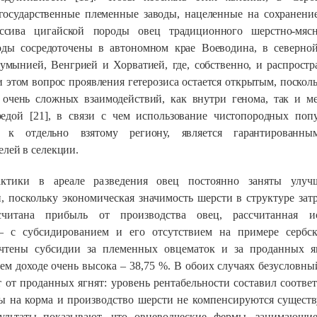
осударственные племенные заводы, нацеленные на сохранени
ссива цигайской породы овец традиционного шерстно-мяс
оды сосредоточены в автономном крае Воеводина, в северной
умынией, Венгрией и Хорватией, где, собственно, и распростр
и этом вопрос проявления гетерозиса остается открытым, поско
т очень сложных взаимодействий, как внутри генома, так и 
едой [21], в связи с чем использование чистопородных попу
ы к отдельно взятому региону, является гарантированны
елей в селекции.
ктики в ареале разведения овец постоянно заняты улуч
, поскольку экономическая значимость шерсти в структуре зат
считана прибыль от производства овец, рассчитанная и
– с субсидированием и его отсутствием на примере сербск
Учтены субсидии за племенных овцематок и за проданных яг
ем доходе очень высока – 38,75 %. В обоих случаях безусловн
т от проданных ягнят: уровень рентабельности составил соответ
ты на корма и производство шерсти не компенсируются сущес
зультаты показывают, что овцеводческие фермы, занимающие