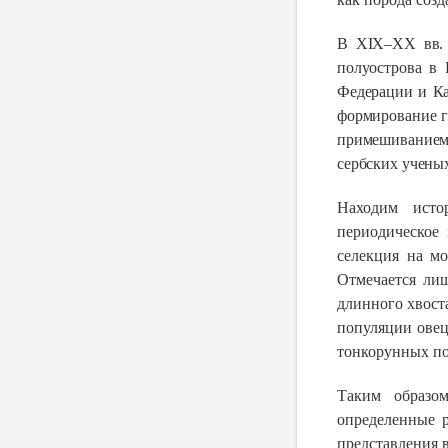
В XIX–XX вв. в
полуострова в
Федерации и Ка
формирование г
примешиванием
сербских учены
Находим истор
периодическое
селекция на мо
Отмечается ли
длинного хвоста
популяции овец
тонкорунных по
Таким образо
определенные р
представления 