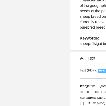
characteristics 
of the geograph
needs of the pop
sheep breed on t
currently releva
purebred breed
Keywords:
sheep, Tsigai br
Text
Text (PDF):
Read
Введение.
Одома
неолита на по
континентальной
[1].
В период