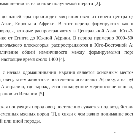
омышленность на основе получаемой шерсти [2].
т до нашей эры происходит
миграция овец из своего центра о
 Азии, Европы и Африки. В этот период формируются как ш
породы, которые распространяются в Центральной Азии, Юго-
ике от Египта до Южной Африки. В период примерно 3000–500
гольского плоскогорья, распространяются в Юго-Восточной Аз
величение общей изменчивости между формируемыми поро
 настоящее время около 1400 [4].
, с начала одомашнивания Евразия является основным место
 овец, затем животные постепенно осваивают Африку, а на р
 Австралию, где зарождается тонкорунное мериносовое овцево
аранов
из Испании [5].
ская популяция пород овец постепенно сужается под воздейств
ременных мясных пород
[1], в связи с чем важно понимание вос
ой или иной породы.