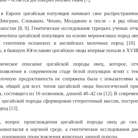
 Европе цигайская популяция начинает свое распространени
 Венгрию, Словакию, Чехию, Молдавию и после – в ряд облас
захстан [8, 9]. Генетические исследования турецких ученых отч
енотипа цигайской популяции на основе мериносовых пород ов
 генотипов испанских и английских молочных пород [10]
х, в бывшую Югославию цигайские овцы впервые попали в
XVII
ическое описание цигайской породы овец, которое, отч
 появление в современном стаде белой популяции ягнят с те
лочную продуктивность не сопряжена была с показателями к
шь общий для всех типов цигайской овцы биологический при
, состоящего из 16 позвонков, длиной 40–42 см [12]. В соврем
 цигайской породы сформирован гетерогенный массив, постро
род [13].
м, вопрос происхождения цигайской породы овец до сих
азногласия в научной среде, а генетические исследования да
в понимании происхождения животных данной породы.