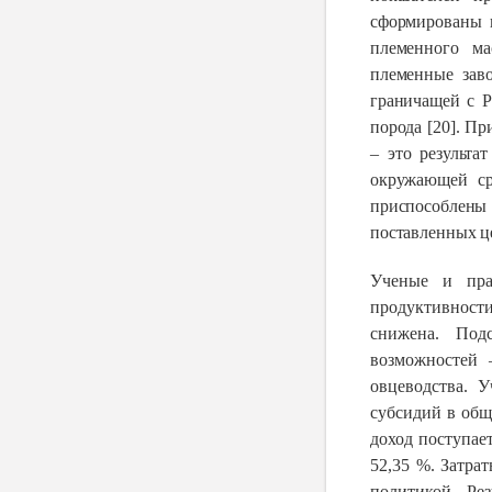
сформированы г
племенного ма
племенные зав
граничащей с Р
порода [20]. Пр
– это результа
окружающей ср
приспособлен
поставленных ц
Ученые и пра
продуктивности
снижена. Под
возможностей 
овцеводства. 
субсидий в общ
доход поступае
52,35 %. Затра
политикой. Ре