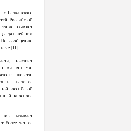
е с Балканского
тей Российской
асти доказывают
ец с дальнейшим
. По сообщению
I
веке [11].
асти, поясняет
мными пятнами:
ачества шерсти.
знак – наличие
енной российской
енный на основе
 пор вызывает
ют более четкие