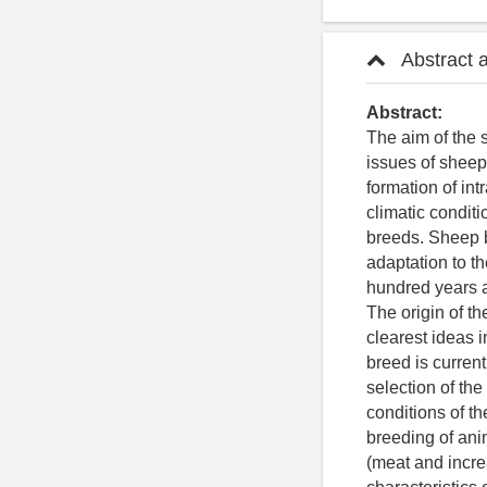
Abstract 
Abstract:
The aim of the s
issues of sheep
formation of in
climatic conditi
breeds. Sheep b
adaptation to t
hundred years a
The origin of th
clearest ideas i
breed is current
selection of the
conditions of t
breeding of anim
(meat and increa