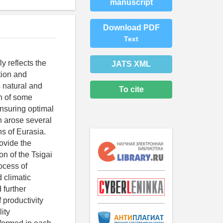
manuscript
Download PDF
Text
y reflects the
JATS XML
tion and
s natural and
To cite
on of some
nsuring optimal
h arose several
s of Eurasia.
rovide the
on of the Tsigai
rocess of
 climatic
 further
 productivity
ity