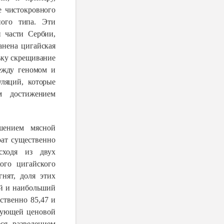
е чистокровного
ного типа. Эти
 части Сербии,
анена цигайская
льку скрещивание
между геномом и
ляций, которые
м достижением
шением мясной
рат существенно
сходя из двух
ого цигайского
нят, доля этих
ый и наибольший
ственно 85,47 и
твующей ценовой
ся разведением