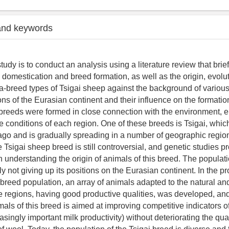
and keywords
tudy is to conduct an analysis using a literature review that briefl
 domestication and breed formation, as well as the origin, evolu
tra-breed types of Tsigai sheep against the background of variou
ons of the Eurasian continent and their influence on the formati
reeds were formed in close connection with the environment, e
he conditions of each region. One of these breeds is Tsigai, whic
go and is gradually spreading in a number of geographic region
e Tsigai sheep breed is still controversial, and genetic studies p
n understanding the origin of animals of this breed. The populati
ly not giving up its positions on the Eurasian continent. In the p
 breed population, an array of animals adapted to the natural and
he regions, having good productive qualities, was developed, and
als of this breed is aimed at improving competitive indicators of
singly important milk productivity) without deteriorating the qual