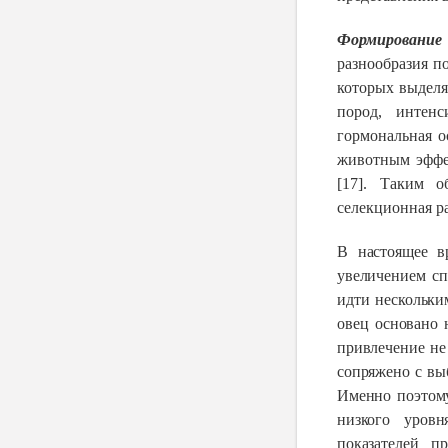
Формирование 
разнообразия п
которых выделя
пород, интенс
гормональная о
животным эффе
[17]. Т
аким об
селекционная ра
В настоящее в
увеличением сп
идти нескольки
овец основано 
привлечение не
сопряжено с вы
Именно поэтому
низкого уровн
показателей п