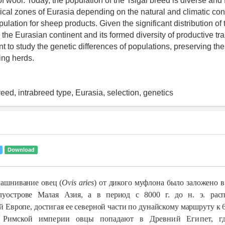
of wool. Today, the population of the Tsigai breed is diverse and
ical zones of Eurasia depending on the natural and climatic con
ulation for sheep products. Given the significant distribution of 
he Eurasian continent and its formed diversity of productive traits
nt to study the genetic differences of populations, preserving thei
ing herds.
eed, intrabreed type, Eurasia, selection, genetics
Download
шнивание овец (
Ovis
aries
) от дикого муфлона было заложено в
луострове Малая Азия, а в период с 8000 г. до н. э. расп
 Европе, достигая ее северной части по дунайскому маршруту к 600
 Римской империи овцы попадают в Древний Египет, гд