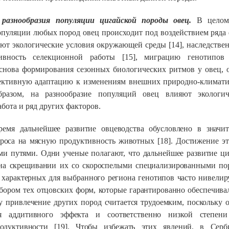
разнообразия популяции цигайской породы овец.
В целом
опуляции любых пород овец
происходит под воздействием ряда 
ют экологические условия окружающей среды [14], наследстве
ивность селекционной работы [15], миграцию генотипов 
снова формирования сезонных биологических ритмов у овец,
ктивную адаптацию к изменениям внешних природно-климати
разом, на разнообразие популяций овец влияют экологич
бота и ряд других факторов.
ремя дальнейшее развитие овцеводства обусловлено в значит
роса на мясную продуктивность животных [18]. Достижение э
ми путями. Одни ученые полагают, что дальнейшее развитие ц
на скрещивании их со скороспелыми специализированными по
 характерных для выбранного региона генотипов часто нивелиру
бором тех отцовских форм, которые гарантированно обеспечивал
 привлечение других пород считается трудоемким, поскольку 
я аддитивного эффекта и соответственно низкой степени
родуктивности [19]. Чтобы избежать этих явлений, в Серб