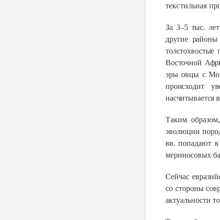
текстильная пр
За 3–5 тыс. ле
другие районы
толстохвостые 
Восточной Афр
эры овцы с Мон
происходит у
насчитывается в
Таким образом
эволюции пород
вв. попадают в
мериносовых б
Сейчас евразий
со стороны сов
актуальности т