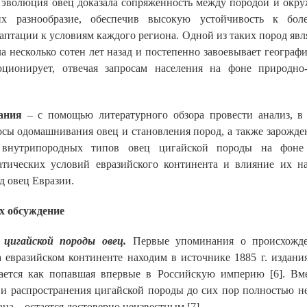
 эволюция овец доказала сопряженность между породой и окр
их разнообразие, обеспечив высокую устойчивость к бол
аптации к условиям каждого региона. Одной из таких пород явля
ла несколько сотен лет назад и постепенно завоевывает географ
юционирует, отвечая запросам населения на фоне природно-
вания
– с помощью литературного обзора провести анализ, в
сы одомашнивания овец и становления пород, а также зарожде
 внутрипородных типов овец цигайской породы на фоне 
атических условий евразийского континента и влияние их н
д овец Евразии.
х обсуждение
 цигайской породы овец.
Первые упоминания о происхожд
 евразийском континенте находим в источнике 1885 г. издания
ается как попавшая впервые в Российскую империю
[6]. Вм
и распространения цигайской породы до сих пор полностью не
ана – остается достоверно неизвестным [7].