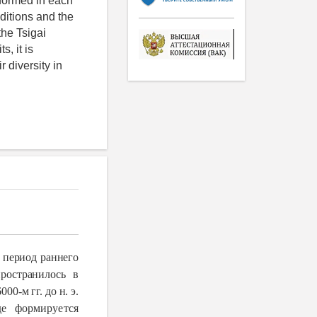
 formed in each
ditions and the
the Tsigai
, it is
r diversity in
 период раннего
ространилось в
0-м гг. до н. э.
е формируется