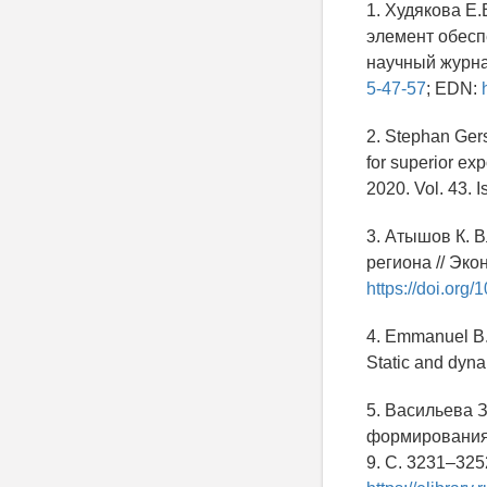
1. Худякова Е
элемент обесп
научный журнал
5-47-57
; EDN:
2. Stephan Gers
for superior ex
2020. Vol. 43. Is
3. Атышов К. 
региона // Эко
https://doi.org
4. Emmanuel B. 
Static and dyna
5. Васильева 
формирования 
9. С. 3231–325