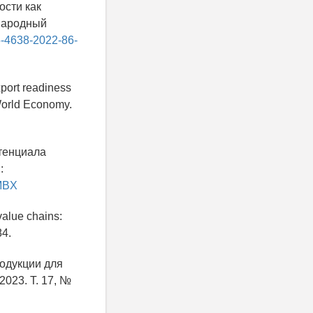
сти как
ународный
95-4638-2022-86-
port readiness
 World Economy.
отенциала
:
LMBX
value chains:
84.
одукции для
023. Т. 17, №