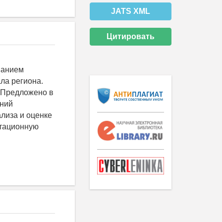
JATS XML
Цитировать
ванием
ла региона.
 Предложено в
шний
лиза и оценке
итационную