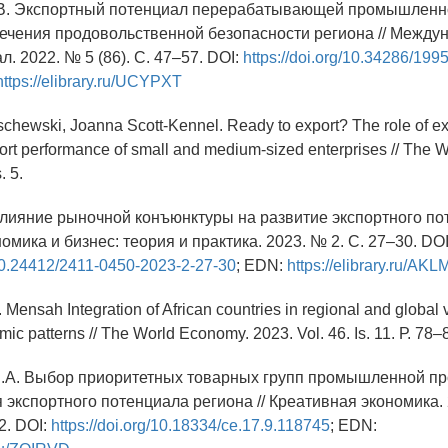
.В. Экспортный потенциал перерабатывающей промышленно
ечения продовольственной безопасности региона // Межд
. 2022. № 5 (86). С. 47–57. DOI:
https://doi.org/10.34286/19
https://elibrary.ru/UCYPXT
chewski, Joanna Scott-Kennel. Ready to export? The role of ex
port performance of small and medium-sized enterprises // The
. 5.
Влияние рыночной конъюнктуры на развитие экспортного п
номика и бизнес: теория и практика. 2023. № 2. С. 27–30. DOI
/10.24412/2411-0450-2023-2-27-30
; EDN:
https://elibrary.ru/AK
Mensah Integration of African countries in regional and global 
mic patterns // The World Economy. 2023. Vol. 46. Is. 11. Р. 78–
З.А. Выбор приоритетных товарных групп промышленной пр
экспортного потенциала региона // Креативная экономика. 2
2. DOI:
https://doi.org/10.18334/ce.17.9.118745
; EDN: