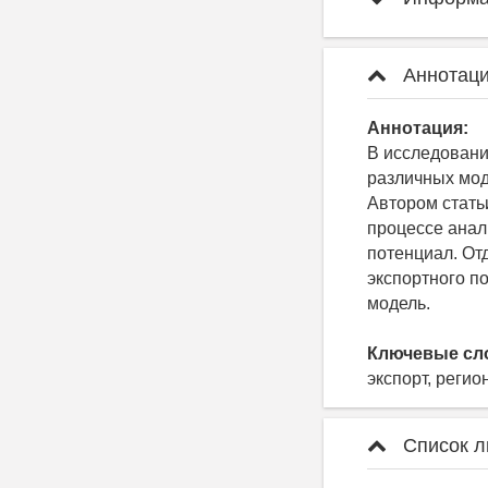
Аннотаци
Аннотация:
В исследовани
различных мод
Автором стать
процессе анал
потенциал. От
экспортного п
модель.
Ключевые сл
экспорт, регио
Список л