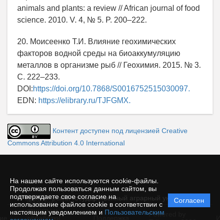
animals and plants: a review // African journal of food
science. 2010. V. 4, № 5. P. 200–222.
20. Моисеенко Т.И. Влияние геохимических
факторов водной среды на биоаккумуляцию
металлов в организме рыб // Геохимия. 2015. № 3.
С. 222–233.
DOI:
https://doi.org/10.7868/S0016752515030097.
EDN:
https://elibrary.ru/TJFGMX.
Контент доступен под лицензией Creative
Commons Attribution 4.0 International
На нашем сайте используются cookie-файлы.
Продолжая пользоваться данным сайтом, вы
подтверждаете свое согласие на
© Красноярский государственный аграрный университет
Согласен
Политика
использование файлов cookie в соответствии с
защиты и
настоящим уведомлением и
Пользовательским
Powered by
ие
обработки
Поддержка
И