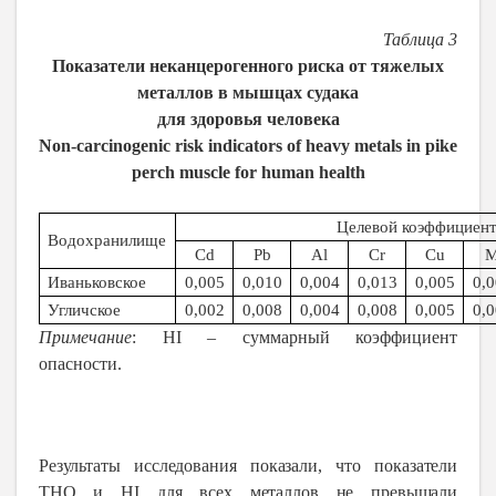
Таблица 3
Показатели неканцерогенного риска от тяжелых
металлов в мышцах судака
для
здоровья
человека
Non-carcinogenic risk indicators of heavy metals in pike
perch muscle for human health
Целевой коэффициен
Водохранилище
Cd
Pb
Al
Cr
Cu
Иваньковское
0,005
0,010
0,004
0,013
0,005
0,
Угличское
0,002
0,008
0,004
0,008
0,005
0,
Примечание
: HI – суммарный коэффициент
опасности.
Результаты исследования показали, что показатели
THQ и HI для всех металлов не превышали