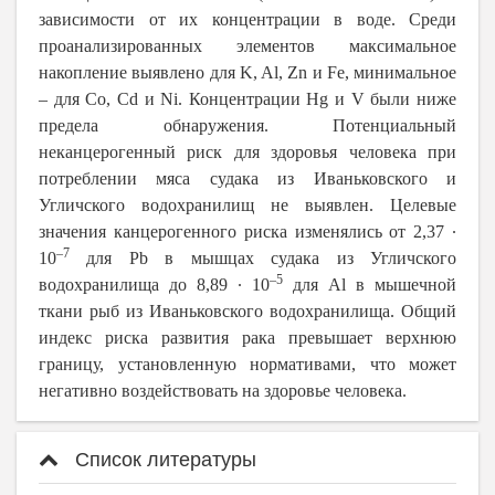
зависимости от их концентрации в воде. Среди
проанализированных элементов максимальное
накопление выявлено для K, Al, Zn и Fe, минимальное
– для Co, Cd и Ni. Концентрации Hg и V были ниже
предела обнаружения. Потенциальный
неканцерогенный риск для здоровья человека при
потреблении мяса судака из Иваньковского и
Угличского водохранилищ не выявлен. Целевые
значения канцерогенного риска изменялись от 2,37 ∙
–7
10
для Pb в мышцах судака из Угличского
–5
водохранилища до 8,89 ∙ 10
для Al в мышечной
ткани рыб из Иваньковского водохранилища. Общий
индекс риска развития рака превышает верхнюю
границу, установленную нормативами, что может
негативно воздействовать на здоровье человека.
Список литературы