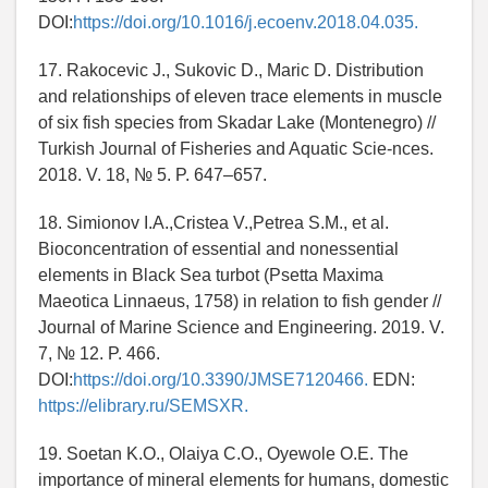
DOI:
https://doi.org/10.1016/j.ecoenv.2018.04.035.
17. Rakocevic J., Sukovic D., Maric D. Distribution
and relationships of eleven trace elements in muscle
of six fish species from Skadar Lake (Montenegro) //
Turkish Journal of Fisheries and Aquatic Scie-nces.
2018. V. 18, № 5. P. 647–657.
18. Simionov I.A.,Cristea V.,Petrea S.M., et al.
Bioconcentration of essential and nonessential
elements in Black Sea turbot (Psetta Maxima
Maeotica Linnaeus, 1758) in relation to fish gender //
Journal of Marine Science and Engineering. 2019. V.
7, № 12. P. 466.
DOI:
https://doi.org/10.3390/JMSE7120466.
EDN:
https://elibrary.ru/SEMSXR.
19. Soetan K.O., Olaiya C.O., Oyewole O.E. The
importance of mineral elements for humans, domestic