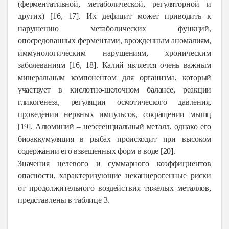
(ферментативной, метаболической, регуляторной и
других) [16, 17]. Их дефицит может приводить к
нарушению метаболических функций,
опосредованных ферментами, врожденным аномалиям,
иммунологическим нарушениям, хроническим
заболеваниям [16, 18].
Калий является очень важным
минеральным компонентом для организма, который
участвует в кислотно-щелочном балансе, реакции
гликогенеза, регуляции осмотического давления,
проведении нервных импульсов, сокращении мышц
[19]. Алюми­ний
– неэссенциальный металл, однако его
биоаккумуляция в рыбах происходит при высоком
содержании его взвешенных форм в воде [20].
Значения целевого и суммарного коэффи­циентов
опасности, характеризующие неканцерогенные риски
от продолжительного воздействия тяжелых металлов,
представлены в таблице 3.