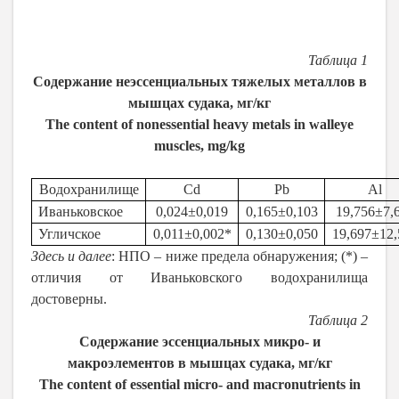
Таблица 1
Содержание неэссенциальных тяжелых металлов в
мышцах судака, мг/кг
The content of nonessential heavy metals in walleye
muscles, mg/kg
Водохранилище
Cd
Pb
Al
Иваньковское
0,024±0,019
0,165±0,103
19,756±7,
Угличское
0,011±0,002*
0,130±0,050
19,697±12,
Здесь и далее
: НПО – ниже предела обнаружения; (*) –
отличия от Иваньковского водохранилища
достоверны.
Таблица 2
Содержание эссенциальных микро- и
макроэлементов в мышцах судака, мг/кг
The content of essential micro- and macronutrients in