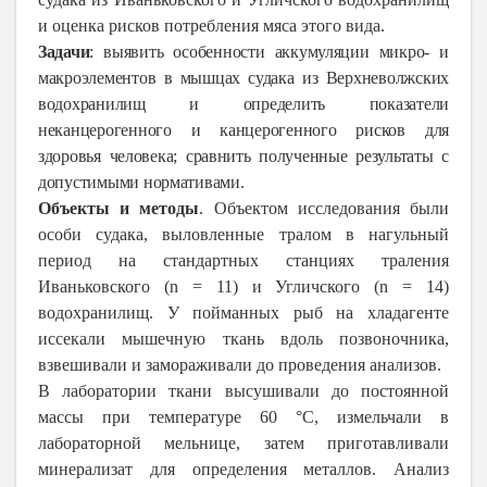
и оценка рисков потребления мяса этого вида.
Задачи
: выявить особенности аккумуляции микро- и
макроэлементов в мышцах судака из Верхневолжских
водохранилищ и определить показатели
неканцерогенного и канцерогенного рисков для
здоровья человека; сравнить полученные результаты с
допустимыми нормативами.
Объекты и методы
. Объектом исследования были
особи судака, выловленные тралом в нагульный
период на стандартных станциях траления
Иваньковского (n = 11) и Угличского (n = 14)
водохранилищ. У пойманных рыб на хладагенте
иссекали мышечную ткань вдоль позвоночника,
взвешивали и замораживали до проведения анализов.
В лаборатории ткани высушивали до пос­тоянной
массы при температуре 60 °C, измельчали в
лабораторной мельнице, затем приготавливали
минерализат для определения металлов. Анализ