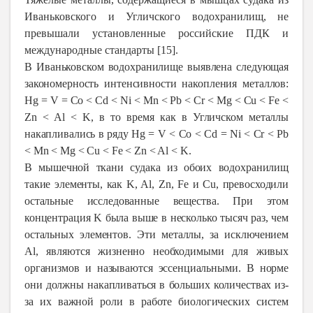
Иваньковского и Угличского водохранилищ, не
превышали установленные российские ПДК и
международные стандарты [15].
В Иваньковском водохранилище выявлена следующая
закономерность интенсивности на­копления металлов:
Hg = V = Co < Cd < Ni < Mn < Pb < Cr < Mg < Cu < Fe <
Zn < Al < K, в то время как в Угличском металлы
накапливались в ряду Hg = V < Co < Cd = Ni < Cr < Pb
< Mn < Mg < Cu < Fe < Zn < Al < K.
В мышечной ткани судака из обоих водохранилищ
такие элементы, как K, Al, Zn, Fe и Cu, превосходили
остальные исследованные вещес­тва. При этом
концентрация K была выше в нес­колько тысяч раз, чем
остальных элементов. Эти металлы, за исключением
Al, являются жизненно необходимыми для живых
организмов и назы­ваются эссенциальными. В норме
они должны накапливаться в больших количествах из-
за их важной роли в работе биологических систем