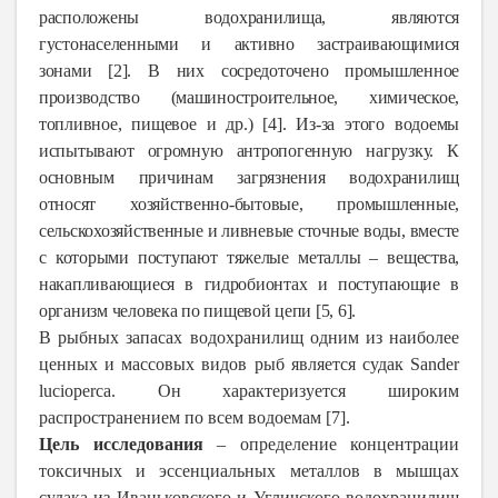
расположены водохранилища, являются
густонаселенными и активно застраивающимися
зонами [2]. В них сосредоточено промышленное
производство (машиностроительное, химическое,
топливное, пищевое и др.) [4]. Из-за этого водое­мы
испытывают огромную антропогенную нагрузку. К
основным причинам загрязнения водохранилищ
относят хозяйственно-бытовые, промышленные,
сельскохозяйственные и ливневые сточные воды, вместе
с которыми поступают тяжелые металлы – вещества,
накапливающиеся в гидро­бионтах и поступающие в
организм человека по пищевой цепи [5, 6].
В рыбных запасах водохранилищ одним из наиболее
ценных и массовых видов рыб яв­ляется судак Sander
lucioperca. Он характери­зуется широким
распространением по всем водоемам [7].
Цель исследования
– определение концентрации
токсичных и эссенциальных металлов в мышцах
судака из Иваньковского и Угличского водохранилищ