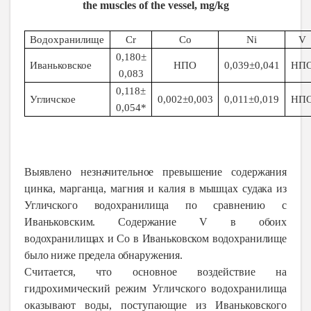
the muscles of the vessel, mg/kg
Водохранилище
Cr
Co
Ni
V
0,180
±
Иваньковское
НПО
0,039
±0,041
НП
0,083
0,118
±
Угличское
0,002
±0,003
0,011
±0,
0
19
НП
0,054
*
Выявлено незначительное превышение содержания
цинка, марганца, магния и калия в мышцах судака из
Угличского водохранилища по сравнению с
Иваньковским. Содержание V в обоих
водохранилищах и Co в Иваньковском водохранилище
было ниже предела обнаружения.
Считается, что основное воздействие на
гидрохимический режим Угличского водохранилища
оказывают воды, поступающие из Иваньковского