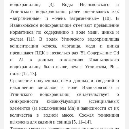
водохранилища [3]. Воды Иваньковского и
Угличского водохранилищ ранее оценивались как
«загрязненные» и «очень загрязненные» [10]. В
Иваньковском водохранилище отмечают превышение
нормативов по содержанию в воде меди, цинка и
железа [11]. В водах Угличского водохранилища
концентрации железа, марганца, меди и цинка
превышают ПДК в несколько раз [5]. Содержание Cd
и Al в донных отложе­ниях Иваньковского
водохранилища было выше, чем в Угличском, Pb –
ниже [12, 13].
Сравнение полученных нами данных и сведений о
накоплении металлов в воде Иваньковского и
Угличского водохранилищ свидетельствует о
синхронности биоаккумуляции эссенциальных
элементов (за исключением Mn) в зависимости от их
количества в водной массе. Схожая тенденция
выявлена для кадмия и свинца [5, 11–14].
Тяжелые металлы, содержащиеся в мышцах судака из