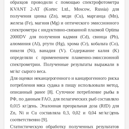
образцов проводили с помощью спектрофотометра
KVANT 2-AT (Kortec Ltd., Moscow, Russia) для
получения цинка (Zn), меди (Cu), марганца (Mn),
железа (Fe), магния (Mg) и оптического эмиссионного
спектрометра с индуктивно-связанной плазмой Optima
2000DV для получения кадмия (Cd), свинца (Pb),
алюминия (Al), ртути (Hg), хрома (Cr), кобальта (Co),
никеля (Ni), ванадия (V). Содержание калия (K)
определяли с применением пламенно-эмиссионной
спектрометрии. Полученные результаты выражали в
мг/кг сырого веса.
Для оценки неканцерогенного и канцерогенного риска
потребления мяса судака в пищу использовали метод,
описанный ранее [8]. Cуточ­ное потребление рыбы в
РФ, по данным FAO, для пелагических рыб составляло
0,015 кг/день. Эталонная преоральная доза (RfD) для
Zn, Ni и Cu составляла 0,3, 0,02 и 0,04 мг/кг/день
соответственно [9].
Статистическую обработку полученных результатов