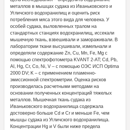
металлов в мышцах судака из Иваньковского и
Угличского водохранилищ и оценить риск
потребления мяса этого вида для человека. У
особей судака, выловленных тралом на
стандартных станциях водохранилищ, иссекали
мышечную ткань, взвешивали и замораживали. В
лаборатории ткани высушивали, измельчали и
определяли содержание Zn, Cu, Mn, Fe, Mg с
помощью спектрофотометра KVANT 2-AT; Cd, Pb,
Al, Hg, Cr, Co, Ni, V – с помощью ОЭС ИСП Optima
2000 DV; K – с применением пламенно-
эмиссионной спектрометрии. Оценка рисков
производилась расчетными методами на
основании полученных концентраций тяжелых
металлов. Мышечная ткань судака из
Иваньковского водохранилища содержала
достоверно больше Cd и Cr и меньше Fe, чем
мышцы судака из Угличского водохранилища.
Концентрации Hg и V были ниже предела