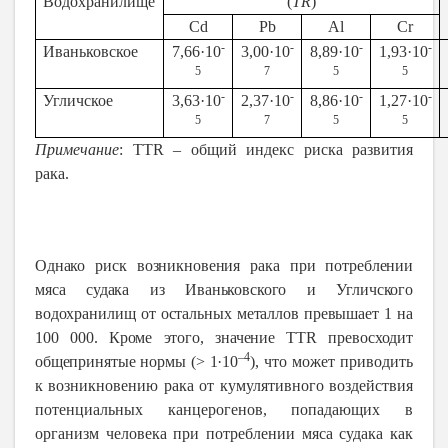
Водохранилище
(
TR
)
Cd
Pb
Al
Cr
-
-
-
-
Иваньковское
7,66·10
3,00·10
8,89·10
1,93·10
5
7
5
5
-
-
-
-
Угличское
3,63·10
2,37·10
8,86·10
1,27·10
5
7
5
5
Примечание
: TTR – общий индекс риска развития
рака.
Однако риск возникновения рака при потреблении
мяса судака из Иваньковского и Угличского
водохранилищ от остальных металлов превышает 1 на
100 000. Кроме этого, значение TTR превосходит
–4
общепринятые нормы (> 1·10
),
что может приводить
к возникновению рака от кумулятивного воздействия
потенциальных канцерогенов, попадающих в
организм человека при потреблении мяса судака как