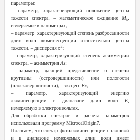
параметры:
– параметр, характеризующий положение центра
тяжести спектра, – математическое ожидание
М
,
λ
измеряемое в нанометрах;
– параметр, характеризующий степень разбросанности
длин волн люминесценции относительно центра
2
тяжести, – дисперсия σ
;
– параметр, характеризующий степень асимметрии
спектра, – асимметрия
As
;
– параметр, дающий представление о степени
крутизны (островершинности) или пологости
(плосковершинности), – эксцесс
Ex
;
– параметр, характеризующий энергию
люминесценции в диапазоне длин волн
E,
измеряемую в электронвольтах.
Для обработки спектров и расчета параметров
использовали программу
MicrocalOrigin
7.
Полагаем, что спектр фотолюминесценции сплошной
и в диапазоне измеряемых длин волн имеет