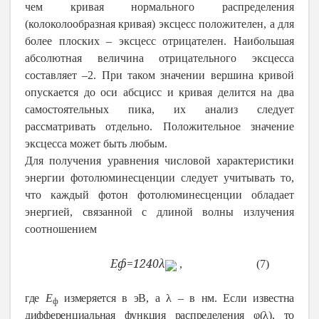
чем кривая нормального распределения
(колоколообразная кривая) эксцесс положителен, а для
более плоских – эксцесс отрицателен. Наибольшая
абсолютная величина отрицательного эксцесса
составляет –2. При таком значении вершина кривой
опускается до оси абсцисс и кривая делится на два
самостоятельных пика, их анализ следует
рассматривать отдельно. Положительное значение
эксцесса может быть любым.
Для получения уравнения числовой характеристики
энергии фотолюминесценции следует учитывать то,
что каждый фотон фотолюминесценции обладает
энергией, связанной с длиной волны излучения
соотношением
E
ф
=
1240
λ
, (7)
где
E
измеряется в эВ, а λ – в нм. Если известна
ф
дифференциальная функция распределения φ(λ), то