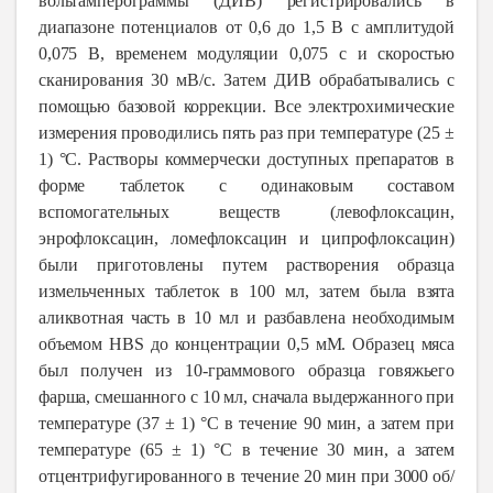
вольтамперограммы (ДИВ) регистрировались в
диапазоне потенциалов от 0,6 до 1,5 В с амплитудой
0,075 В, временем модуляции 0,075 с и скоростью
сканирования 30 мВ/с. Затем ДИВ обрабатывались с
помощью базовой коррекции. Все электрохимические
измерения проводились пять раз при температуре (25 ±
1) °C. Растворы коммерчески доступных препаратов в
форме таблеток с одинаковым составом
вспомогательных веществ (левофлоксацин,
энрофлоксацин, ломефлоксацин и ципрофлоксацин)
были приготовлены путем растворения образца
измельченных таблеток в 100 мл, затем была взята
аликвотная часть в 10 мл и разбавлена необходимым
объемом HBS до концентрации 0,5 мМ. Образец мяса
был получен из 10-граммового образца говяжьего
фарша, смешанного с 10 мл, сначала выдержанного при
температуре (37 ± 1) °C в течение 90 мин, а затем при
температуре (65 ± 1) °C в течение 30 мин, а затем
отцентрифугированного в течение 20 мин при 3000 об/