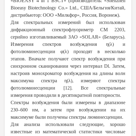
«BIOEASY 4 in 1 BSCT» (производитель: «Shenzhen
Bioeasy Biotechnology Co.» Ltd., США/Бельгия/Китай,
дистрибьютор: ООО «Милкфор», Россия, Воронеж).
Для спектральных измерений был использован
дифракционный спектрофлуориметр СМ 2203,
серийно изготавливаемый ЗАО «SOLAR» (Беларусь).
Измерения спектров возбуждения η(λ) и
фотолюминесценции φ(λ) проходят в несколько
этапов. Вначале получают спектр возбуждения при
синхронном сканировании через интервал
D
l
. Затем,
настроив монохроматор возбуждения на длины волн
максимума спектра η(λ), измеряют спектры
фотолюминесценции [12]. Все спектральные
измерения проводили в десятикратной повторности.
Спектры возбуждения были измерены в диапазоне
230–600 нм, а затем при возбуждении на их
максимуме были получены спектры люминесценции.
Для анализа использовали следующие, хорошо
известные из математической статистики числовые