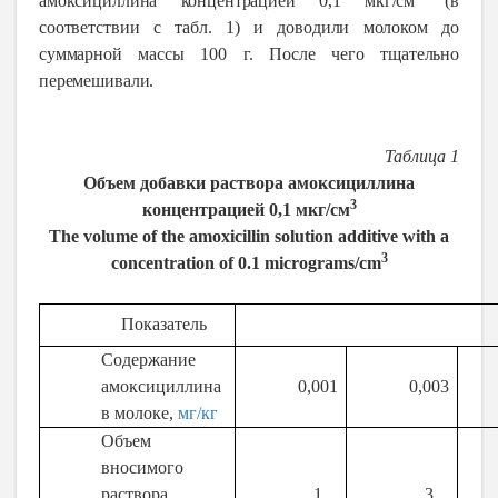
амоксициллина концентрацией 0,1 мкг/см
(в
соответствии с табл. 1) и доводили молоком до
суммарной массы 100 г. После чего тщательно
перемешивали.
Таблица 1
Объем добавки раствора амоксициллина
3
концентрацией 0,1 мкг/см
The volume of the amoxicillin solution additive with a
3
concentration of 0.1 micrograms/cm
Показатель
Содержание
амоксициллина
0,001
0,003
в молоке,
мг/кг
Объем
вносимого
раствора
1
3