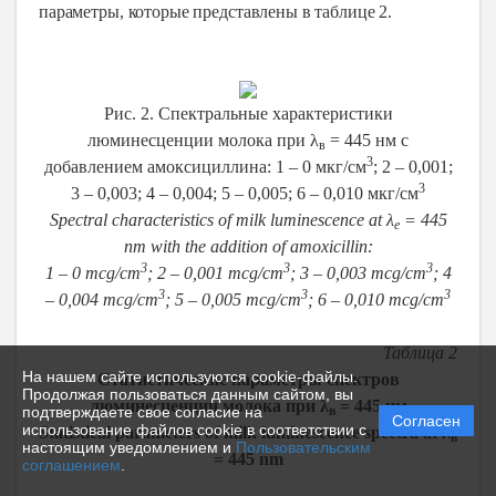
параметры, которые представлены в таблице 2.
Рис. 2. Спектральные характеристики
люминесценции молока при λ
= 445 нм с
в
3
добавлением амоксициллина: 1 – 0 мкг/см
; 2 – 0,001;
3
3 – 0,003; 4 – 0,004; 5 – 0,005; 6 – 0,010 мкг/см
Spectral
characteristics of milk luminescence at λ
= 445
e
nm with the addition of amoxicillin:
3
3
3
1
– 0 mcg/cm
; 2 – 0,001 mcg/cm
; 3 – 0,003 mcg/cm
; 4
3
3
3
– 0,004 mcg/cm
; 5 – 0,005 mcg/cm
; 6 – 0,010 mcg/cm
Таблица 2
На нашем сайте используются cookie-файлы.
Статистические параметры спектров
Продолжая пользоваться данным сайтом, вы
люминесценции молока при λ
= 445 нм
подтверждаете свое согласие на
в
Согласен
использование файлов cookie в соответствии с
Statistical
parameters of milk luminescence spectra at λ
в
настоящим уведомлением и
Пользовательским
= 445 nm
соглашением
.