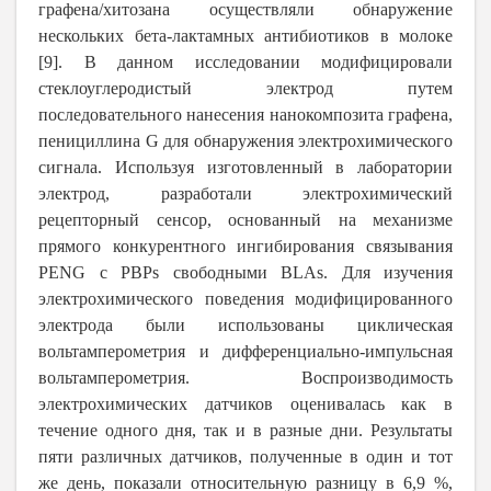
графена/хитозана осуществляли обнаружение
нескольких бета-лактамных антибиотиков в молоке
[9]. В данном исследовании модифицировали
стеклоуглеродистый электрод путем
последовательного нанесения нанокомпозита графена,
пенициллина G для обнаружения электрохимического
сигнала. Используя изготовленный в лаборатории
электрод, разработали электрохимический
рецепторный сенсор, основанный на механизме
прямого конкурентного ингибирования связывания
PENG с PBPs свободными BLAs. Для изучения
электрохимического поведения модифицированного
электрода были использованы циклическая
вольтамперометрия и дифференциально-импульсная
вольтамперометрия. Воспроизводимость
электрохимических датчиков оценивалась как в
течение одного дня, так и в разные дни. Результаты
пяти различных датчиков, полученные в один и тот
же день, показали относительную разницу в 6,9 %,