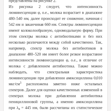
представлены на рисунке 2.
Из рисунка 2 следует, что интенсивность
люминесценции φ, о.е., молока возрастает в диапазоне
480–540 нм, далее происходит ее снижение, начиная с
542 нм и заканчивая 660 нм. Спектры люминесценции
имеют колоколообразную, одномодальную форму. При
этом спектры молока с антибиотиками и без них
несколько различаются между собой качественно. Так,
например, спектр молока без антибиотиков в
диапазоне 480–520 нм имеет более резкое возрастание
интенсивности люминесценции φ, о.е., в отличие от
молока с добавлением антибиотика. Также можно
наблюдать, что спектральная характеристика
люминесценции при добавлении амоксициллина 0,010
3
мкг/см
расположена заметно ниже остальных
спектров. Далее для оценки качественных изменений в
спектрах молока при добавлении антибиотика
пенициллиновой группы, а именно амоксициллина
при λ
= 445 нм, были рассчитаны их статистические
в