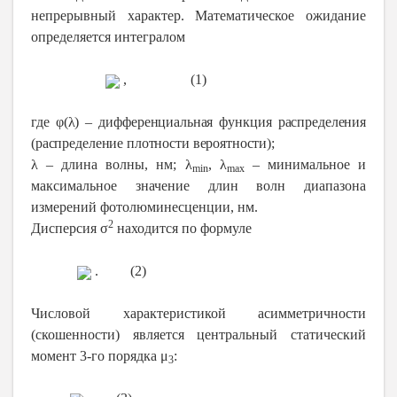
непрерывный характер. Математическое ожидание
определяется интегралом
, (1)
где φ(λ) – дифференциальная функция распределения
(распределение плотности вероятности);
λ – длина волны, нм; λ
, λ
– минимальное и
min
max
максимальное значение длин волн диапазона
измерений фотолюминесценции, нм.
2
Дисперсия σ
находится по формуле
. (2)
Числовой характеристикой асимметричности
(скошенности) является центральный статический
момент 3-го порядка μ
:
3