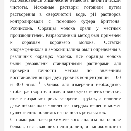
использовались химические вещества аналитической
чистоты. Исходные растворы готовили путем
растворения в сверхчистой воде, pH растворов
контролировали с помощью буфера Бриттона-
Робинсона. Образцы молока брали у местных
производителей. Разработанный метод был применен
к образцам коровьего молока. Остатки
хлорамфеникола и амоксициллина были определены в
различных образцах молока. Все образцы молока
были разбавлены стандартными растворами для
проверки точности метода по значениям
восстановления при двух уровнях концентрации – 100
−1
и 300 нг/мл
. Однако для измерений необходимо,
чтобы растворители имели высокую степень очистки,
иначе возрастает риск засорения трубок, а наличие
даже небольшого количества твердых веществ может
существенно повлиять на точность результатов.
С помощью электрохимического анализа на основе
белков, связывающих пенициллин, и нанокомпозита