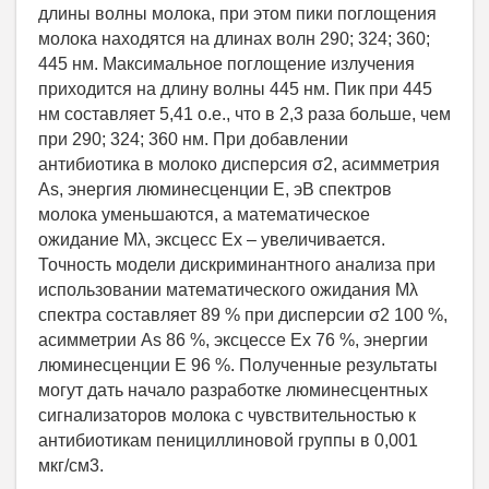
длины волны молока, при этом пики поглощения
молока находятся на длинах волн 290; 324; 360;
445 нм. Максимальное поглощение излучения
приходится на длину волны 445 нм. Пик при 445
нм составляет 5,41 о.е., что в 2,3 раза больше, чем
при 290; 324; 360 нм. При добавлении
антибиотика в молоко дисперсия σ2, асимметрия
As, энергия люминесценции E, эВ спектров
молока уменьшаются, а математическое
ожидание Mλ, эксцесс Ex – увеличивается.
Точность модели дискриминантного анализа при
использовании математического ожидания Mλ
спектра составляет 89 % при дисперсии σ2 100 %,
асимметрии As 86 %, эксцессе Ex 76 %, энергии
люминесценции E 96 %. Полученные результаты
могут дать начало разработке люминесцентных
сигнализаторов молока с чувствительностью к
антибиотикам пенициллиновой группы в 0,001
мкг/см3.