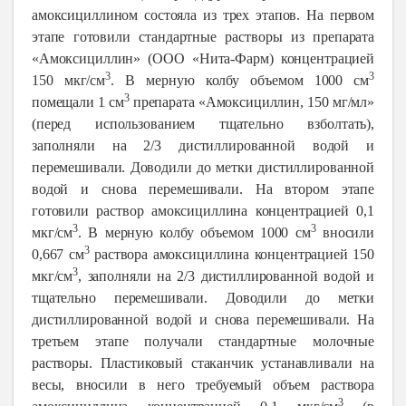
амоксициллином состояла из трех этапов. На первом
этапе готовили стандартные растворы из препарата
«Амоксициллин» (ООО «Нита-Фарм)
концентрацией
3
3
150 мкг/см
. В мерную колбу объемом 1000 см
3
помещали 1 см
препарата «Амоксициллин, 150 мг/мл»
(перед использованием тщательно взболтать),
заполняли на 2/3 дистиллированной водой и
перемешивали. Доводили до метки дистиллированной
водой и снова перемешивали. На втором этапе
готовили раствор амоксициллина концентрацией 0,1
3
3
мкг/см
. В мерную колбу объемом 1000 см
вносили
3
0,667 см
раствора амоксициллина концентрацией 150
3
мкг/см
, заполняли на 2/3 дистиллированной водой и
тщательно перемешивали. Доводили до метки
дистиллированной водой и снова перемешивали. На
третьем этапе получали стандартные молочные
растворы.
Пластиковый стаканчик устанавливали на
весы, вносили в него требуемый объем раствора
3