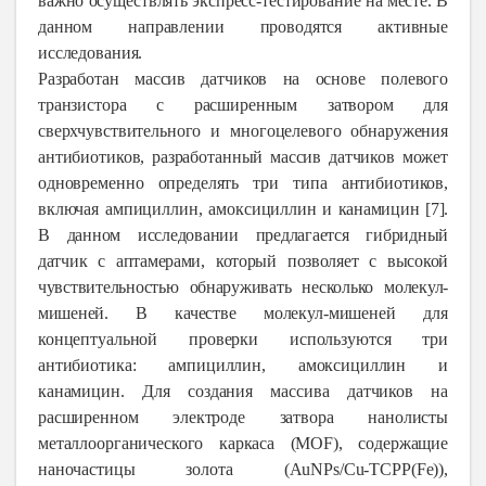
важно осуществлять экспресс-тестирование на месте. В
данном направлении проводятся активные
исследования.
Разработан массив датчиков на основе полевого
транзистора с расширенным затвором для
сверхчувствительного и многоцелевого обнаружения
антибиотиков, разработанный массив датчиков может
одновременно определять три типа антибиотиков,
включая ампициллин, амоксицил
лин и канамицин [7].
В данном исследовании предлагается гибридный
датчик с аптамерами, который позволяет с высокой
чувствительностью обнаруживать несколько молекул-
мишеней. В качестве
молекул-мишеней для
концептуальной проверки используются три
антибиотика: ампициллин, амоксициллин и
канамицин. Для создания массива датчиков на
расширенном электроде затвора нанолисты
металлоорганического каркаса (MOF), содержащие
наночастицы золота (AuNPs/Cu-TCPP(Fe)),