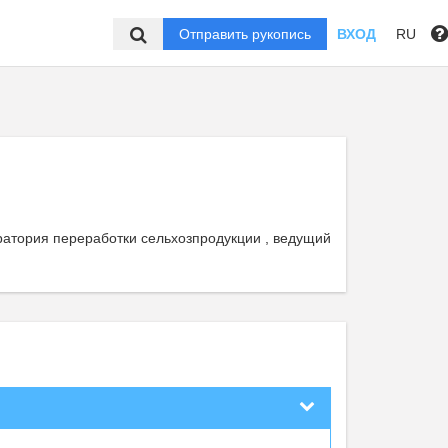
Отправить рукопись
ВХОД
RU
атория переработки сельхозпродукции , ведущий